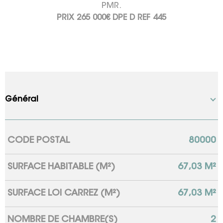
PMR.
PRIX 265 000€ DPE D REF 445
Général
CODE POSTAL
80000
Caractérisque
Valeurs
SURFACE HABITABLE (M²)
67,03 M²
SURFACE LOI CARREZ (M²)
67,03 M²
NOMBRE DE CHAMBRE(S)
2