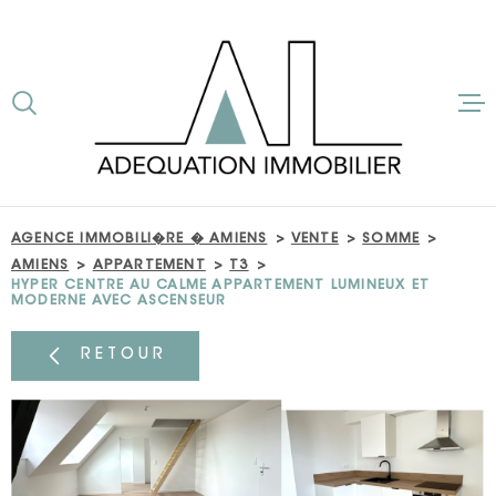
Aller
Aller
Aller
Aller
à
à
au
au
:
la
menu
contenu
VOTRE
recherche
principal
ACCUEIL
RECHERCHE
VENTE
TYPE
D'OFFRE
ACHETER
AGENCE IMMOBILI�RE � AMIENS
VENTE
SOMME
INVESTIR
TYPE
AMIENS
APPARTEMENT
T3
DE
TYPE DE BIEN
HYPER CENTRE AU CALME APPARTEMENT LUMINEUX ET
BIEN
MODERNE AVEC ASCENSEUR
BIENS VEND
VILLE
RETOUR
ESTIMATION
CHAMPS
TEXTE
SERVICE CO