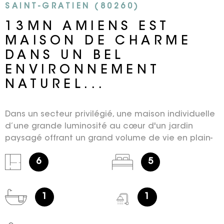
SAINT-GRATIEN (80260)
13MN AMIENS EST
MAISON DE CHARME
DANS UN BEL
ENVIRONNEMENT
NATUREL...
Dans un secteur privilégié, une maison individuelle
d’une grande luminosité au cœur d'un jardin
paysagé offrant un grand volume de vie en plain-
pied. La maison bénéficie d’une distribution
6
5
extrêmement fonctionnelle : Bel espace de vie
largement vitré et traversant de 70m2 disposant
d’un poêle à bois et d’une grande cuisine équipée
1
1
récente avec ilot repas central. L’ensemble
traversant s’ouvre sur une double terrasse
prolongée par un terrain arboré sans vis-à-vis.