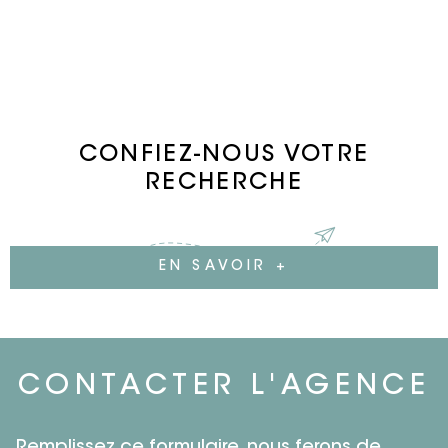
garage pour 2 véhicules équipé d’une porte
motorisée.Devant la sortie du garage a été
réalisée une Aire de retournement qui rend les
manœuvres plus aisées. Beau terrain paysager et
boisé disposant d’une grande terrasse en
composite à l’abri des regards. Confort
énergétique: Logement extrêmement performant.
CONFIEZ-NOUS VOTRE
PRIX FAI 449 000€ Dont honoraires 4% REF DPE C Prix
RECHERCHE
net vendeur 432 000€
EN SAVOIR +
CONTACTER
L'AGENCE
Remplissez ce formulaire, nous ferons de